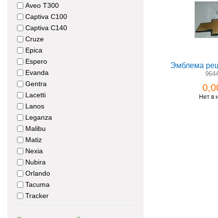
Aveo T300
Captiva C100
Captiva C140
Cruze
Epica
Espero
Эмблема реш
Evanda
964
Gentra
0,0
Lacetti
Нет в 
Lanos
Leganza
Malibu
Matiz
Nexia
Nubira
Orlando
Tacuma
Tracker