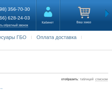
98) 356-70-30
66) 628-24-03
Ваш заказ
Кабинет
ть обратный звонок
есуары ГБО
Оплата доставка
отобразить:
→