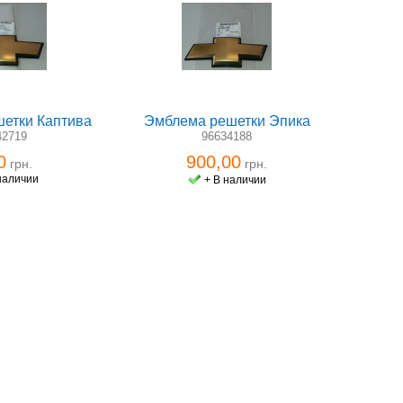
етки Каптива
Эмблема решетки Эпика
42719
96634188
0
900,00
грн.
грн.
наличии
+ В наличии