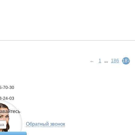
←
1
...
186
187
6-70-30
8-24-03
авайтесь
Обратный звонок
се