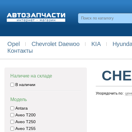
Opel
Chevrolet Daewoo
KIA
Hyunda
Контакты
CHE
Наличие на складе
В наличии
цен
Упорядочить по:
Модель
Antara
Aveo T200
Aveo T250
Aveo T255