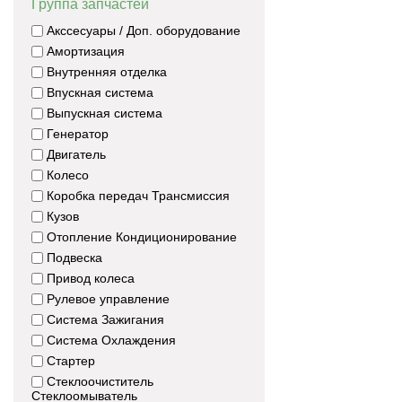
Группа запчастей
Акссесуары / Доп. оборудование
Амортизация
Внутренняя отделка
Впускная система
Выпускная система
Генератор
Двигатель
Колесо
Коробка передач Трансмиссия
Кузов
Отопление Кондиционирование
Подвеска
Привод колеса
Рулевое управление
Система Зажигания
Система Охлаждения
Стартер
Стеклоочиститель
Стеклоомыватель