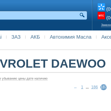
(0
(0
Заказа
i
ЗАЗ
АКБ
Автохимия Масла
Акс
VROLET DAEWOO
е
убыванию цены
дате
наличию
←
1
...
186
187