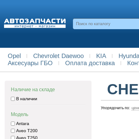
Opel
Chevrolet Daewoo
KIA
Hyunda
Аксесуары ГБО
Оплата доставка
Кон
CHE
Наличие на складе
В наличии
цен
Упорядочить по:
Модель
Antara
Aveo T200
Aveo T250