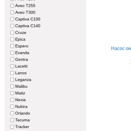
Aveo T255
Aveo T300
Captiva C100
Captiva C140
Cruze
Epica
Espero
Evanda
Gentra
Lacetti
Lanos
Leganza
Malibu
Matiz
Nexia
Nubira
Orlando
Tacuma
Tracker