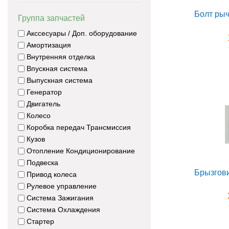
Группа запчастей
Акссесуары / Доп. оборудование
Амортизация
Внутренняя отделка
Впускная система
Выпускная система
Генератор
Двигатель
Колесо
Коробка передач Трансмиссия
Кузов
Отопление Кондиционирование
Подвеска
Привод колеса
Рулевое управление
Система Зажигания
Система Охлаждения
Стартер