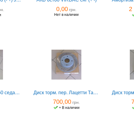
0,00
2
н.
грн.
Нет в наличии
и
Ветровики Авео T250 седан 4шт (оригинал хром) GM
Диск торм. пер. Лацетти Такума Эванда 2.0 Goodrem
700,00
грн.
и
+ В наличии