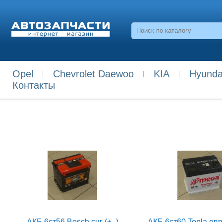
Opel
Chevrolet Daewoo
KIA
Hyunda
Контакты
АКБ 6ст56 Bosch снг (+ -)