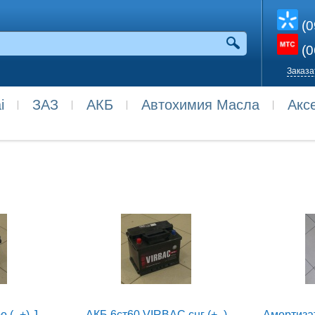
(0
(0
Заказа
i
ЗАЗ
АКБ
Автохимия Масла
Акс
АКБ 6ст60 Topla евро (- +) Japan
АКБ 6ст60 VIRBAC снг (+ -)