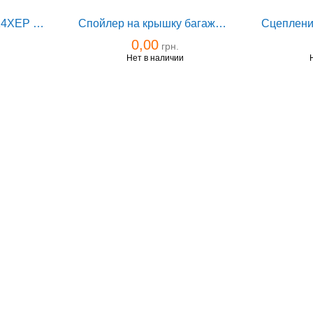
Свеча зажигания Z14XEP Z16XEP Z16XER Z18XER GM
Спойлер на крышку багажника Vectra C седан/хечбек Irmscher
0,00
грн.
и
Нет в наличии