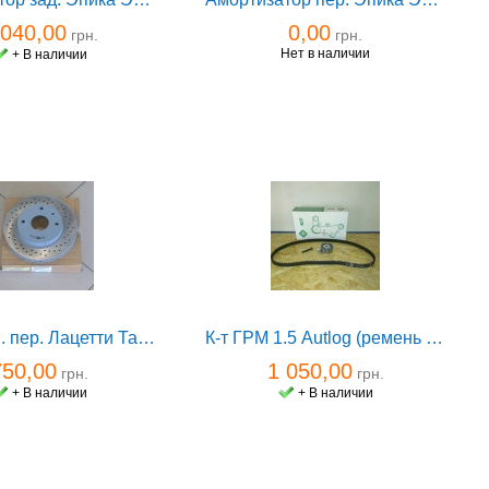
 040,00
0,00
грн.
грн.
Нет в наличии
+ В наличии
Диск торм. пер. Лацетти Такума Эванда 2.0 Hi-Q (1шт)
К-т ГРМ 1.5 Autlog (ремень Contitech)
750,00
1 050,00
грн.
грн.
+ В наличии
+ В наличии