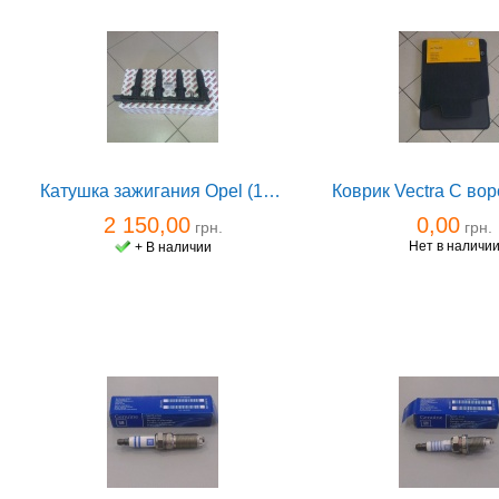
Катушка зажигания Opel (1208021) Z16XEP,Z16XE1,Z16XER,Z16LET,Z18XER Hella
2 150,00
0,00
грн.
грн.
Нет в наличи
+ В наличии