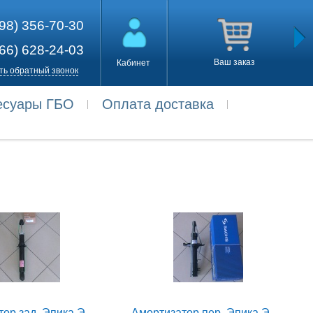
98) 356-70-30
66) 628-24-03
Ваш заказ
Кабинет
ть обратный звонок
есуары ГБО
Оплата доставка
Амортизатор зад. Эпика Эванда GM
Амортизатор пер. Эпика Эванда Sachs левый