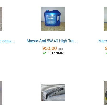
Коврик Vectra C ворс серый GM
Масло Aral 5W 40 High Tronic 4л
Масл
950,00
грн.
и
+ В наличии