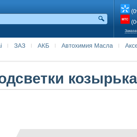
(0
(0
Заказа
i
ЗАЗ
АКБ
Автохимия Масла
Акс
одсветки козырьк