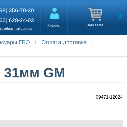
98) 356-70-30
66) 628-24-03
Ваш заказ
Кабинет
ть обратный звонок
есуары ГБО
Оплата доставка
а 31мм GM
09471-12024