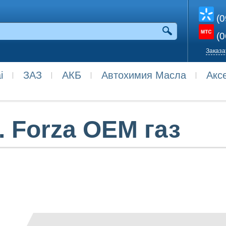
(0
(0
Заказа
i
ЗАЗ
АКБ
Автохимия Масла
Акс
 Forza OEM газ