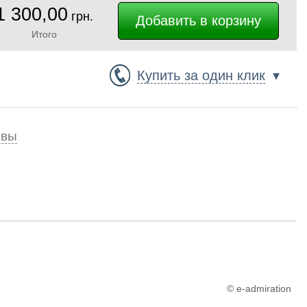
1 300,00
грн.
Итого
Купить за один клик
▾
ывы
© e-admiration